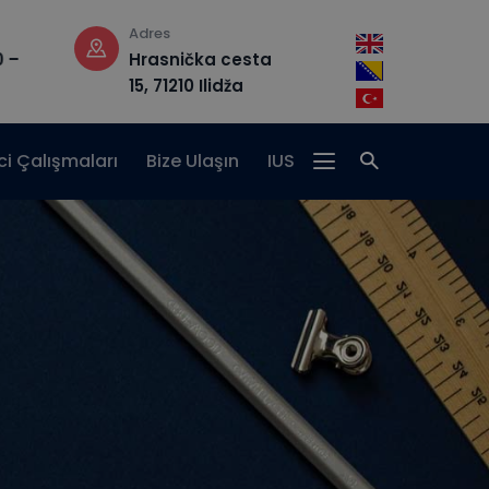
Adres
E-posta
 –
Hrasnička cesta
admission@i
15, 71210 Ilidža
i Çalışmaları
Bize Ulaşın
IUS