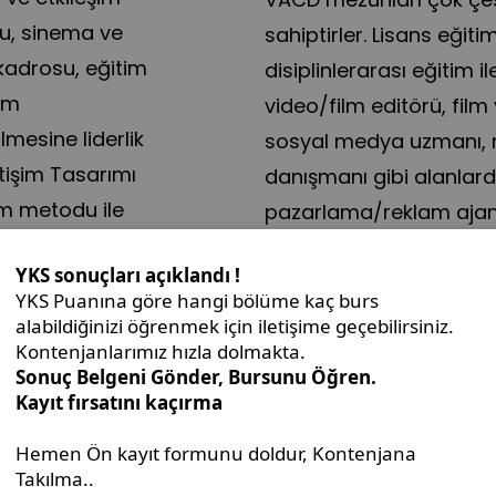
gu, sinema ve
sahiptirler. Lisans eğiti
kadrosu, eğitim
disiplinlerarası eğitim i
ım
video/film editörü, fil
lmesine liderlik
sosyal medya uzmanı, m
tişim Tasarımı
danışmanı gibi alanlard
im metodu ile
pazarlama/reklam ajansl
ilir bir eğitim
radyo/televizyon kanalla
yada serbest çalışan(f
şirketlerinde iş yaşantı
olurlar.
rına ve
ı iyi
kir üreten ve
ek bölümün
Bosna Hersek vatand
adaylarımız, Üniver