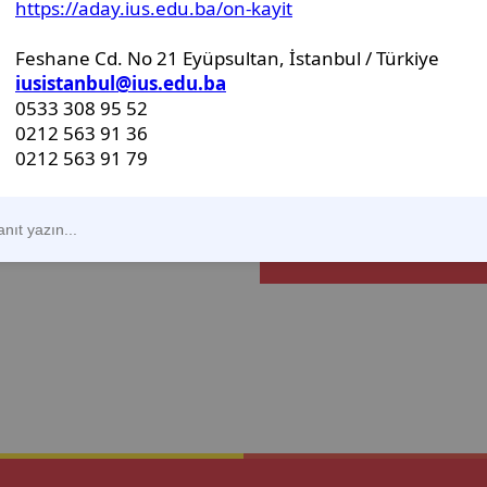
s eğitimi
önce gerekli oturum i
e iletişim
gerekliliklerini yerin
 diğer yandan
Üniversite tarafınd
rojeler ile
yayınlanmadan da ö
arılı bir tasarım
bulunabilirler.
ırlar.
Nasıl Başvurulur?