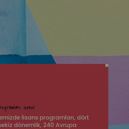
rogramları Genel
emizde lisans programları, dört
 , sekiz dönemlik, 240 Avrupa