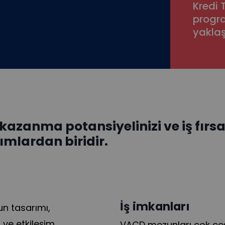
Kredi 
progr
yaklaş
azanma potansiyelinizi ve iş fırsat
ımlardan biridir.
İş imkanları
un tasarımı,
m ve etkileşim
VACD mezunları çok çeşi