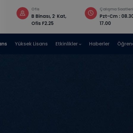
Ofis
Çalışma Saatleri
.
B Binası, 2
Kat,
Pzt-Cm : 08.30
Ofis F2.25
17.00
ans
Yüksek Lisans
Etkinlikler
Haberler
Öğrenc