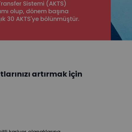
Transfer Sistemi (AKTS)
amı olup, dönem başına
ık 30 AKTS'ye bölünmüştür.
larınızı artırmak için
tli kariyer olanaklarına