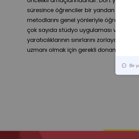
öncelikli amaçlarındandır. Dört yıllık lisan
süresince öğrenciler bir yandan tasarım v
metodlarını genel yönleriyle öğrenirken,
çok sayıda stüdyo uygulaması ve dijital p
yaratıcılıklarının sınırlarını zorlayarak baş
uzmanı olmak için gerekli donanımı kazan