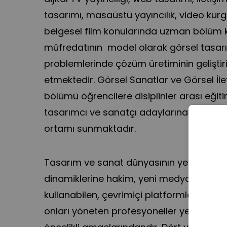
tasarımı, masaüstü yayıncılık, video kur
belgesel film konularında uzman bölüm 
müfredatının model olarak görsel tasar
problemlerinde çözüm üretiminin geliştiri
etmektedir. Görsel Sanatlar ve Görsel İle
bölümü öğrencilere disiplinler arası eğit
tasarımcı ve sanatçı adaylarına uygulanab
ortamı sunmaktadır.
Tasarım ve sanat dünyasının yeni alanla
dinamiklerine hakim, yeni medya araçların
kullanabilen, çevrimiçi platformlar için fi
onları yöneten profesyoneller yetiştirm