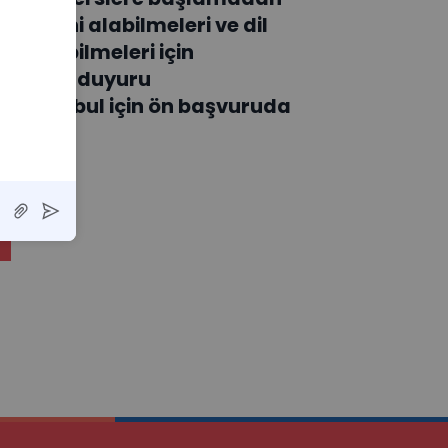
zinlerini alabilmeleri ve dil
e getirebilmeleri için
an resmi duyuru
nce kabul için ön başvuruda