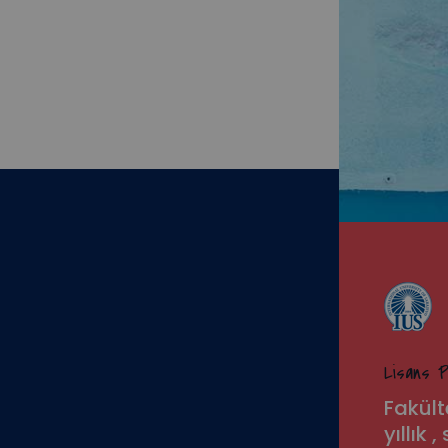
Lisans P
Fakült
yıllık