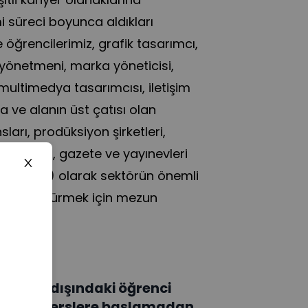
mi süreci boyunca aldıkları
le öğrencilerimiz, grafik tasarımcı,
m yönetmeni, marka yöneticisi,
ultimedya tasarımcısı, iletişim
a ve alanın üst çatısı olan
arı, prodüksiyon şirketleri,
rı, dergi, gazete ve yayınevleri
reelance) olarak sektörün önemli
larını sürdürmek için mezun
aşları dışındaki öğrenci
sitede derslere başlamadan