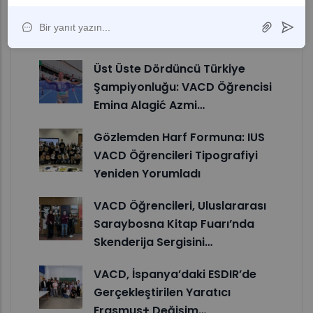
Fotoğrafçı ve Video Yapımcısı
Arnej Misirlić’ten VACD
Öğrencilerine İlham…
Üst Üste Dördüncü Türkiye
Şampiyonluğu: VACD Öğrencisi
Emina Alagić Azmi…
Gözlemden Harf Formuna: IUS
VACD Öğrencileri Tipografiyi
Yeniden Yorumladı
VACD Öğrencileri, Uluslararası
Saraybosna Kitap Fuarı’nda
Skenderija Sergisini…
VACD, İspanya’daki ESDIR’de
Gerçekleştirilen Yaratıcı
Erasmus+ Değişim…