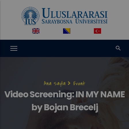
Ana
içeriğe
atla
Sayfa
Ana Sayfa
Event
yolu
Video Screening: IN MY NAME
by Bojan Brecelj