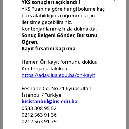
Editoryal…
Roma'dan Nürnberg'e: IUS
Öğrencisi Ada Avdagić,
Uluslararası…
VACD ve MAC, Programların
Geleceğini Şekillendirmek
Amacıyla Ortak…
VACD, Yaratıcı Kariyerlere
İlham Veren Söyleşiyle Alumni
Talks Etkinliklerini…
Yrd. Doç. Nejira Mulahmetović,
Disiplinlerarası Araştırmalar
Konulu…