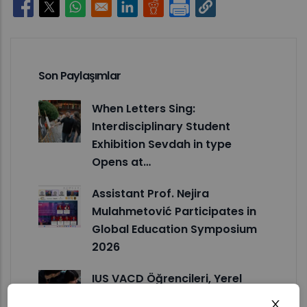
Opens in a new window
Opens in a new window
Opens in a new window
Opens in a new window
Opens in a new window
Son Paylaşımlar
When Letters Sing:
Interdisciplinary Student
Exhibition Sevdah in type
Opens at…
Assistant Prof. Nejira
Mulahmetović Participates in
Global Education Symposium
2026
IUS VACD Öğrencileri, Yerel
Moda Markalarını Yaratıcı