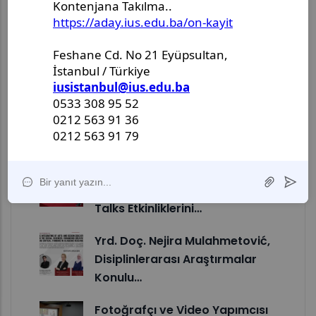
Editoryal…
Roma'dan Nürnberg'e: IUS
Öğrencisi Ada Avdagić,
Uluslararası…
VACD ve MAC, Programların
Geleceğini Şekillendirmek
Amacıyla Ortak…
VACD, Yaratıcı Kariyerlere
İlham Veren Söyleşiyle Alumni
Talks Etkinliklerini…
Yrd. Doç. Nejira Mulahmetović,
Disiplinlerarası Araştırmalar
Konulu…
Fotoğrafçı ve Video Yapımcısı