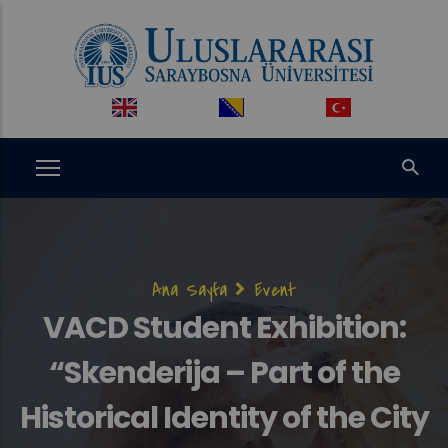
Ana
içeriğe
atla
Sayfa
Ana Sayfa
Event
yolu
VACD Student Exhibition:
“Skenderija – Part of the
Historical Identity of the City