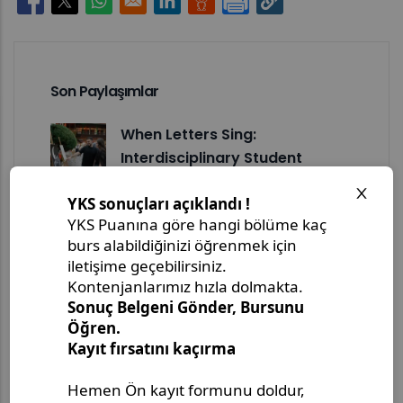
Opens in a new window
Opens in a new window
Opens in a new window
Opens in a new window
Opens in a new window
Son Paylaşımlar
When Letters Sing:
Interdisciplinary Student
Exhibition Sevdah in type
Opens at…
Assistant Prof. Nejira
Mulahmetović Participates in
Global Education Symposium
2026
IUS VACD Öğrencileri, Yerel
Moda Markalarını Yaratıcı