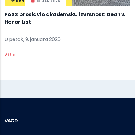
BY
UCO
13, JAN 2026
FASS proslavio akademsku izvrsnost: Dean’s
Honor List
U petak, 9. januara 2026.
Više
VACD