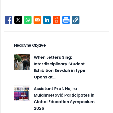
Opens in a new window
Opens in a new window
Opens in a new window
Opens in a new window
Opens in a new window
Nedavne Objave
When Letters Sing:
Interdisciplinary Student
Exhibition Sevdah in type
Opens at…
Assistant Prof. Nejira
Mulahmetović Participates in
Global Education Symposium
2026