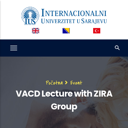
Skip
to
main
content
Breadcrumb
Početna
Event
VACD Lecture with ZIRA
Group