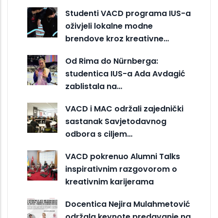
Studenti VACD programa IUS-a
oživjeli lokalne modne
brendove kroz kreativne…
Od Rima do Nürnberga:
studentica IUS-a Ada Avdagić
zablistala na…
VACD i MAC održali zajednički
sastanak Savjetodavnog
odbora s ciljem…
VACD pokrenuo Alumni Talks
inspirativnim razgovorom o
kreativnim karijerama
Docentica Nejira Mulahmetović
održala keynote predavanje na