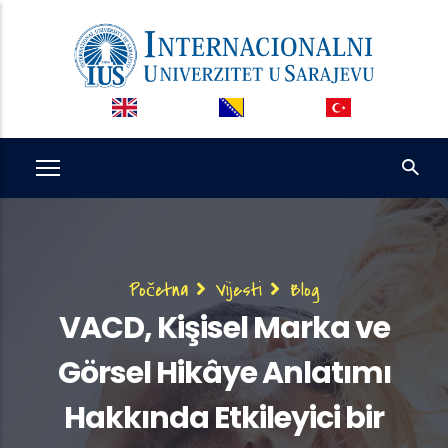
Skip
to
main
content
Breadcrumb
Početna
Vijesti
Blog
VACD, Kişisel Marka ve
Görsel Hikâye Anlatımı
Hakkında Etkileyici bir