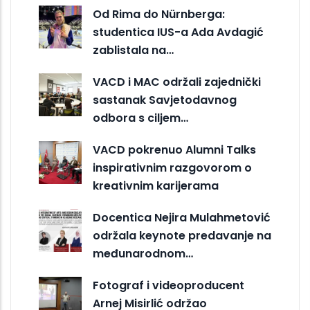
Od Rima do Nürnberga:
studentica IUS-a Ada Avdagić
zablistala na…
VACD i MAC održali zajednički
sastanak Savjetodavnog
odbora s ciljem…
VACD pokrenuo Alumni Talks
inspirativnim razgovorom o
kreativnim karijerama
Docentica Nejira Mulahmetović
održala keynote predavanje na
međunarodnom…
Fotograf i videoproducent
Arnej Misirlić održao