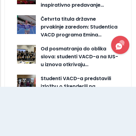
inspirativno predavanje…
Četvrta titula državne
prvakinje zaredom: Studentica
VACD programa Emina…
Od posmatranja do oblika
slova: studenti VACD-a na IUS-
u iznova otkrivaju…
Studenti VACD-a predstavili
izložbu o Skenderiji na
Međunarodnom sajmu…
VACD predstavljao IUS ma
kreativnoj Erasmus+ razmjeni
na ESDIR-u u Španiji