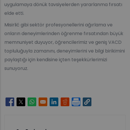
uygulamaya dönük tavsiyelerden yararlanma fırsatı
elde etti.
Misirlić gibi sektör profesyonellerini ağırlama ve
onların deneyimlerinden öğrenme fırsatından büyük
memnuniyet duyuyor, öğrencilerimiz ve geniş VACD
topluluğuyla zamanını, deneyimlerini ve bilgi birikimini
paylaştığı için kendisine içten teşekkürlerimizi
sunuyoruz.
Opens in a new window
Opens in a new window
Opens in a new window
Opens in a new window
Opens in a new window