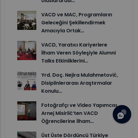
Uluslararası…
VACD ve MAC, Programların
Geleceğini Şekillendirmek
Amacıyla Ortak…
VACD, Yaratıcı Kariyerlere
İlham Veren Söyleşiyle Alumni
Talks Etkinliklerini…
Yrd. Doç. Nejira Mulahmetović,
Disiplinlerarası Araştırmalar
Konulu…
Fotoğrafçı ve Video Yapımcısı
Arnej Misirlić’ten VACD
Öğrencilerine İlham…
Üst Üste Dördüncü Türkiye