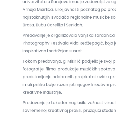
univerziteta u Sarajevu imao je zadovoljstvo 
Arneja Misirlića, široj javnosti poznatog po pro
najistaknutijih izvođača regionalne muzičke sce
Brata, Bubu Corellija i Senidah.
Predavanje je organizovala vanjska saradnica
Photography Festivala Aida Redžepagić, koja j
inspirativan i sadržajan susret.
Tokom predavanja, g. Misirlić podijelio je svoj 
fotografije, filma, produkcije muzičkih spotova
predstavljanje odabranih projekata i uvid u pro
imali priliku bolje razumjeti njegov kreativni p
kreativne industrije.
Predavanje je također naglasilo važnost vizuelno
savremenoj kreativnoj praksi, pružajući studen