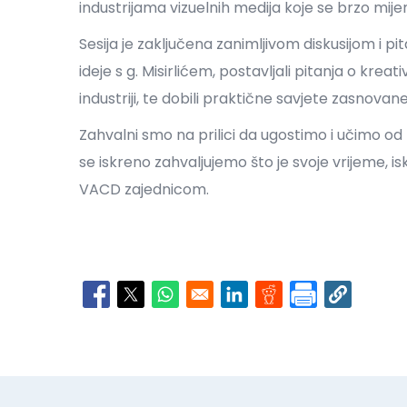
industrijama vizuelnih medija koje se brzo mijen
Sesija je zaključena zanimljivom diskusijom i pi
ideje s g. Misirlićem, postavljali pitanja o kreat
industriji, te dobili praktične savjete zasno
Zahvalni smo na prilici da ugostimo i učimo od p
se iskreno zahvaljujemo što je svoje vrijeme, is
VACD zajednicom.
Opens in a new window
Opens in a new window
Opens in a new window
Opens in a new window
Opens in a new wi