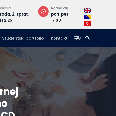
Radno vrijeme
Adresa
rat,
pon-pet: 08:30 –
Hrasnička ce
17:00
15, 71210 Ilidža
Studentski portfolio
Kontakt
IUS
rnej
no
ACD