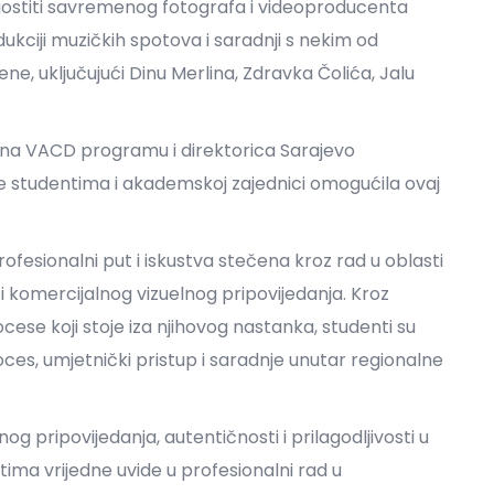
ugostiti savremenog fotografa i videoproducenta
dukciji muzičkih spotova i saradnji s nekim od
ne, uključujući Dinu Merlina, Zdravka Čolića, Jalu
 na VACD programu i direktorica Sarajevo
e studentima i akademskoj zajednici omogućila ovaj
profesionalni put i iskustva stečena kroz rad u oblasti
 i komercijalnog vizuelnog pripovijedanja. Kroz
cese koji stoje iza njihovog nastanka, studenti su
roces, umjetnički pristup i saradnje unutar regionalne
g pripovijedanja, autentičnosti i prilagodljivosti u
tima vrijedne uvide u profesionalni rad u