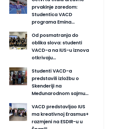
prvakinje zaredom:
Studentica VACD
programa Emina…
Od posmatranja do
oblika slova: studenti
VACD-a na IUS-u iznova
otkrivaju…
Studenti VACD-a
predstavili izložbu o
Skenderiji na
Međunarodnom sajmu…
VACD predstavljao IUS
ma kreativnoj Erasmus+
razmjeni na ESDIR-u u