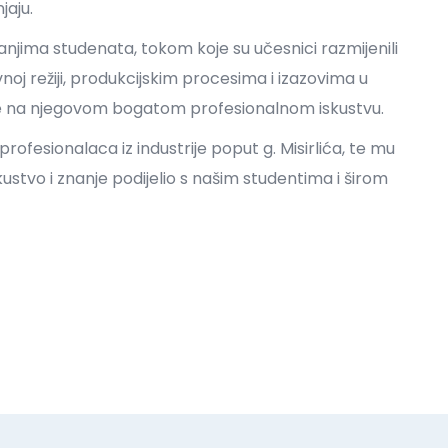
jaju.
tanjima studenata, tokom koje su učesnici razmijenili
ivnoj režiji, produkcijskim procesima i izazovima u
vane na njegovom bogatom profesionalnom iskustvu.
rofesionalaca iz industrije poput g. Misirlića, te mu
kustvo i znanje podijelio s našim studentima i širom
ndow