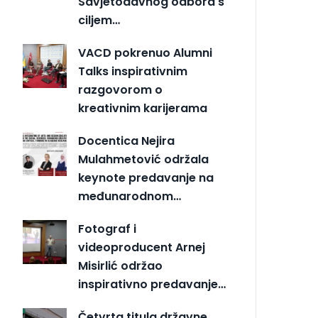
Savjetodavnog odbora s
ciljem…
VACD pokrenuo Alumni
Talks inspirativnim
razgovorom o
kreativnim karijerama
Docentica Nejira
Mulahmetović održala
keynote predavanje na
međunarodnom…
Fotograf i
videoproducent Arnej
Misirlić održao
inspirativno predavanje…
Četvrta titula državne