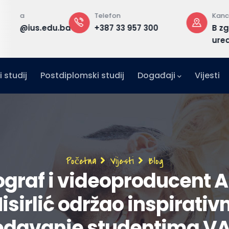
Telefon
Kancelarija
edu.ba
+387 33 957 300
B zgrada, 2. sp
ured F2.25
 studij
Postdiplomski studij
Događaji
Vijesti
Breadcrumb
Početna
Vijesti
Blog
ograf i videoproducent A
isirlić održao inspirativ
edavanje studentima V