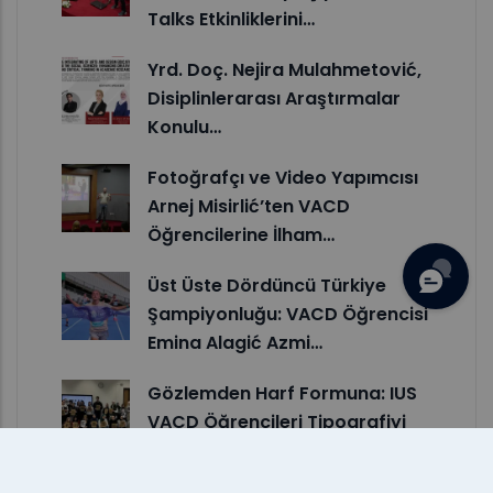
Talks Etkinliklerini…
Yrd. Doç. Nejira Mulahmetović,
Disiplinlerarası Araştırmalar
Konulu…
Fotoğrafçı ve Video Yapımcısı
Arnej Misirlić’ten VACD
Öğrencilerine İlham…
Üst Üste Dördüncü Türkiye
Şampiyonluğu: VACD Öğrencisi
Emina Alagić Azmi…
Gözlemden Harf Formuna: IUS
VACD Öğrencileri Tipografiyi
Yeniden Yorumladı