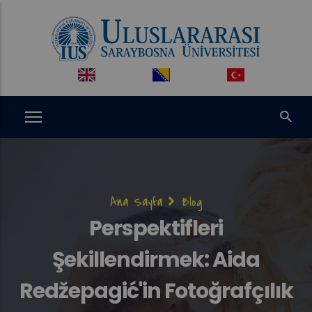
Ana
içeriğe
atla
Sayfa
Ana Sayfa
Blog
yolu
Perspektifleri
Şekillendirmek: Aida
Redžepagić'in Fotoğrafçılık