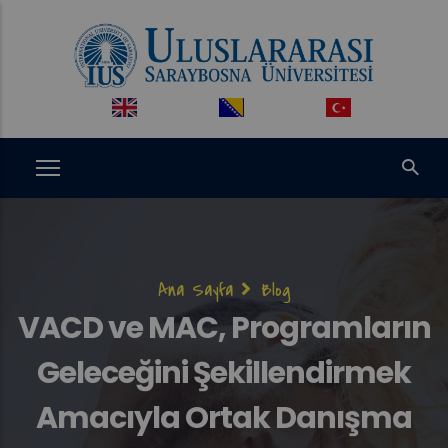
Ana
içeriğe
atla
Sayfa
Ana Sayfa
Blog
yolu
VACD ve MAC, Programların
Geleceğini Şekillendirmek
Amacıyla Ortak Danışma