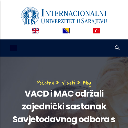
Skip
to
main
content
Breadcrumb
Početna
Vijesti
Blog
VACD i MAC održali
zajednički sastanak
Savjetodavnog odbora s