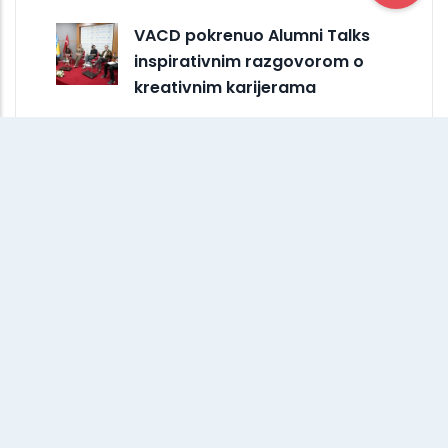
VACD pokrenuo Alumni Talks
inspirativnim razgovorom o
kreativnim karijerama
Docentica Nejira Mulahmetović
održala keynote predavanje na
međunarodnom…
Fotograf i videoproducent
Arnej Misirlić održao
inspirativno predavanje…
Četvrta titula državne
prvakinje zaredom: Studentica
VACD programa Emina…
Od posmatranja do oblika