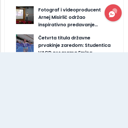
Fotograf i videoproducent
Arnej Misirlić održao
inspirativno predavanje…
Četvrta titula državne
prvakinje zaredom: Studentica
VACD programa Emina…
Od posmatranja do oblika
slova: studenti VACD-a na IUS-
u iznova otkrivaju…
Studenti VACD-a predstavili
izložbu o Skenderiji na
Međunarodnom sajmu…
VACD predstavljao IUS ma