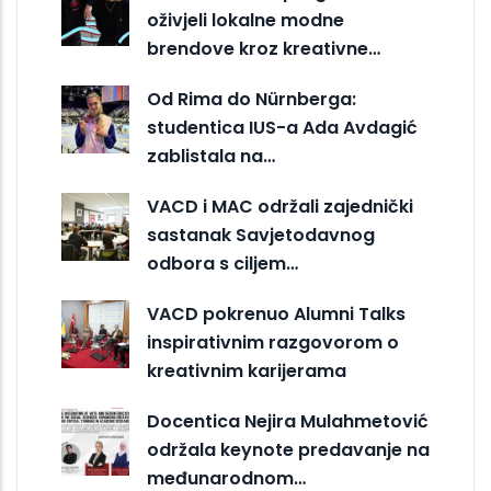
oživjeli lokalne modne
brendove kroz kreativne…
Od Rima do Nürnberga:
studentica IUS-a Ada Avdagić
zablistala na…
VACD i MAC održali zajednički
sastanak Savjetodavnog
odbora s ciljem…
VACD pokrenuo Alumni Talks
inspirativnim razgovorom o
kreativnim karijerama
Docentica Nejira Mulahmetović
održala keynote predavanje na
međunarodnom…