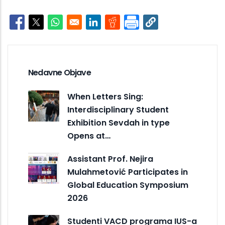
Opens in a new window
Opens in a new window
Opens in a new window
Opens in a new window
Opens in a new window
Nedavne Objave
When Letters Sing:
Interdisciplinary Student
Exhibition Sevdah in type
Opens at…
Assistant Prof. Nejira
Mulahmetović Participates in
Global Education Symposium
2026
Studenti VACD programa IUS-a