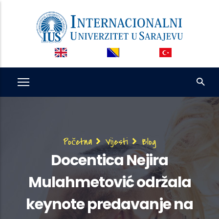
Skip
to
main
content
Breadcrumb
Početna
Vijesti
Blog
Docentica Nejira
Mulahmetović održala
keynote predavanje na