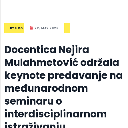
BY
UCO
22, MAY 2026
Docentica Nejira
Mulahmetović održala
keynote predavanje na
međunarodnom
seminaru o
interdisciplinarnom
istraživanju